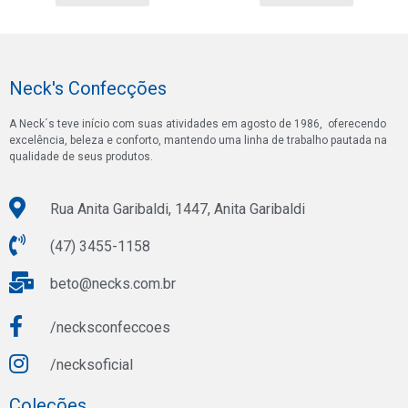
Neck's Confecções
A Neck´s teve início com suas atividades em agosto de 1986, oferecendo
excelência, beleza e conforto, mantendo uma linha de trabalho pautada na
qualidade de seus produtos.
Rua Anita Garibaldi, 1447, Anita Garibaldi
(47) 3455-1158
beto@necks.com.br
/necksconfeccoes
/necksoficial
Coleções