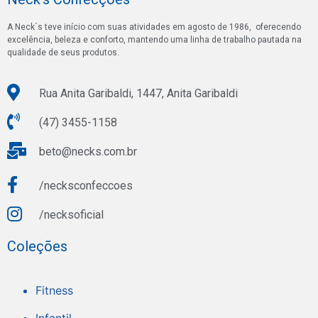
A Neck´s teve início com suas atividades em agosto de 1986, oferecendo
excelência, beleza e conforto, mantendo uma linha de trabalho pautada na
qualidade de seus produtos.
Rua Anita Garibaldi, 1447, Anita Garibaldi
(47) 3455-1158
beto@necks.com.br
/necksconfeccoes
/necksoficial
Coleções
Fitness
Infantil