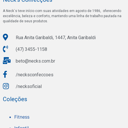
A Neck´s teve início com suas atividades em agosto de 1986, oferecendo
excelência, beleza e conforto, mantendo uma linha de trabalho pautada na
qualidade de seus produtos.
Rua Anita Garibaldi, 1447, Anita Garibaldi
(47) 3455-1158
beto@necks.com.br
/necksconfeccoes
/necksoficial
Coleções
Fitness
Infantil